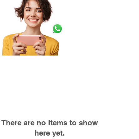
Fale com a Nica por
Whatsapp e peça sua
Cesta Orgânica
Personalizada
(11) 99 7070 222
Cestas Orgânicas
Como Funciona
Quem somos
Alimentos Orgânicos
Contato
Home
There are no items to show
here yet.