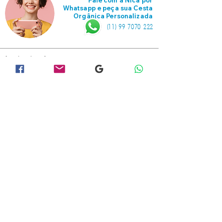
Fale com a Nica por
Whatsapp e peça sua Cesta
Orgânica Personalizada
(11) 99 7070 222
Institucional
Casa Orgânica
Termos e Condições
Políticas de Privacidade
Trocas e Devoluções
Seja um Fornecedor
Trabalhe Conosco
Dúvidas
Dúvidas Frequentes
Central de Ajuda
Siga-nos